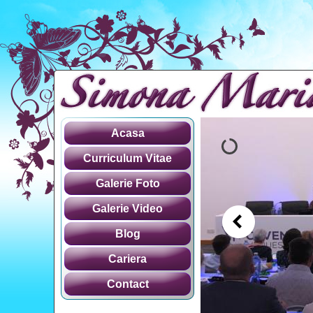
Acasa
Curriculum Vitae
Galerie Foto
Galerie Video
Blog
Cariera
Contact