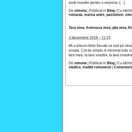
sorții noastre pentru o veșnicie. […]
De
simona
|
Publicat in
Blog
|
Cu etich
romania
,
marea unire
,
patriotism
,
sim
Tara mea, frumoasa mea, glia mea,
3 decembrie 2018 – 11:23
Mi-a placut zilele trecute sa vad pe stra
scoala. Cat de simplu si minunat este sa
tara mea, la tara voastra, la tara noastra
De
simona
|
Publicat in
Blog
|
Cu etich
vladica
,
traditii romanesti
|
Comentarii