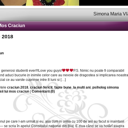
Simona Maria Vlădica 
 Mos Craciun
 2018
iun
i generosi studenti ever!!!Love you guys!
P.S. Nimic nu poate fi comparabil
nd aduci bucurie in inimile celor care au nevoie de dragostea si implicarea noastr
ial ce au varste cuprinse intre 8 luni si […]
etele
craciun 2018
,
craciun fericit
,
fapte bune
,
la multi ani
,
psiholog simona
sii lui mos craciun
|
Comentarii (0)
mnul pe care l-am urmat si eu, asa cum in urma cu 100 de ani au facut si inaintasii
 — se scria în apelul Consiliului național din Blaj. E ziua când se va hotărî asupra