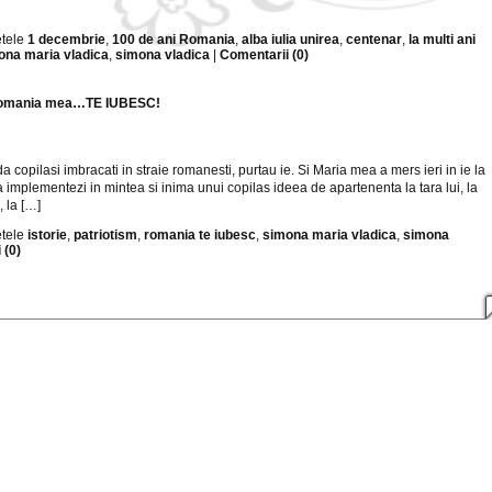
etele
1 decembrie
,
100 de ani Romania
,
alba iulia unirea
,
centenar
,
la multi ani
ona maria vladica
,
simona vladica
|
Comentarii (0)
 Romania mea…TE IUBESC!
da copilasi imbracati in straie romanesti, purtau ie. Si Maria mea a mers ieri in ie la
 implementezi in mintea si inima unui copilas ideea de apartenenta la tara lui, la
, la […]
etele
istorie
,
patriotism
,
romania te iubesc
,
simona maria vladica
,
simona
 (0)