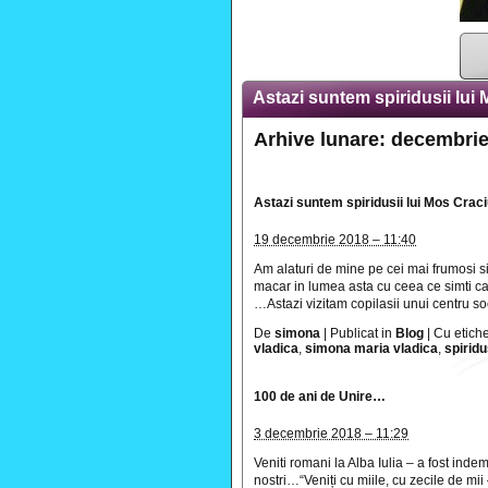
Astazi suntem spiridusii lui
Arhive lunare:
decembrie
Astazi suntem spiridusii lui Mos Crac
19 decembrie 2018 – 11:40
Am alaturi de mine pe cei mai frumosi s
macar in lumea asta cu ceea ce simti ca
…Astazi vizitam copilasii unui centru soc
De
simona
|
Publicat in
Blog
|
Cu etich
vladica
,
simona maria vladica
,
spiridu
100 de ani de Unire…
3 decembrie 2018 – 11:29
Veniti romani la Alba Iulia – a fost inde
nostri…“Veniți cu miile, cu zecile de mii