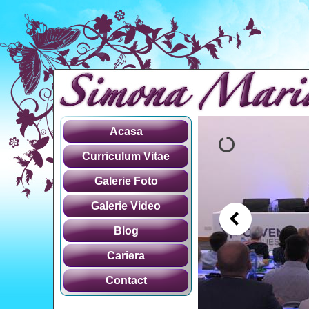
Acasa
Curriculum Vitae
Galerie Foto
Galerie Video
Blog
Cariera
Contact