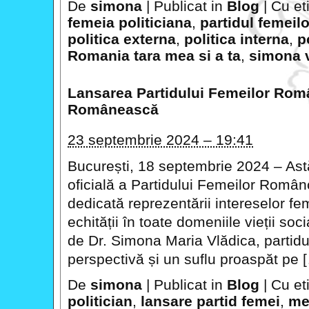
De
simona
|
Publicat in
Blog
|
Cu et
femeia politiciana
,
partidul femeilo
politica externa
,
politica interna
,
p
Romania tara mea si a ta
,
simona 
Lansarea Partidului Femeilor Româ
Românească
23 septembrie 2024 – 19:41
București, 18 septembrie 2024 – Ast
oficială a Partidului Femeilor Român
dedicată reprezentării intereselor feme
echității în toate domeniile vieții so
de Dr. Simona Maria Vlădica, partid
perspectivă și un suflu proaspăt pe 
De
simona
|
Publicat in
Blog
|
Cu et
politician
,
lansare partid femei
,
me