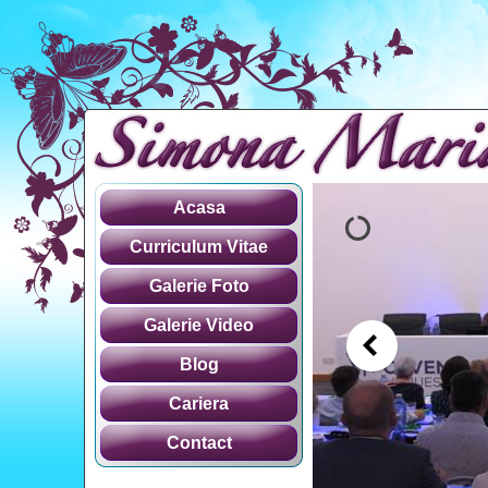
Acasa
Curriculum Vitae
Galerie Foto
Galerie Video
Blog
Cariera
Contact