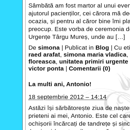
Sâmbătă am fost martor al unui even
ajutorul pacienților, cei cărora mă d
ocazia, și pentru al căror bine îmi 
preocup. Este vorba de ceremonia de 
Urgențe Târgu Mureș, unde au […]
De
simona
|
Publicat in
Blog
|
Cu et
raed arafat
,
simona maria vladica
,
floreasca
,
unitatea primiri urgent
victor ponta
|
Comentarii (0)
La multi ani, Antonio!
18 septembrie 2012 – 14:14
Astăzi își sărbătorește ziua de naște
prieteni ai mei, Antonio. Este cel car
ochișorii încărcați de tandrețe și sin