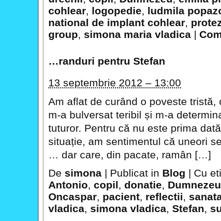
cohlear
,
logopedie
,
ludmila popaz
national de implant cohlear
,
prote
group
,
simona maria vladica
|
Come
…randuri pentru Stefan
13 septembrie 2012 – 13:00
Am aflat de curând o poveste tristă,
m-a bulversat teribil și m-a determin
tuturor. Pentru că nu este prima dat
situație, am sentimentul că uneori se
… dar care, din pacate, ramân […]
De
simona
|
Publicat in
Blog
|
Cu et
Antonio
,
copil
,
donatie
,
Dumnezeu
Oncaspar
,
pacient
,
reflectii
,
sanat
vladica
,
simona vladica
,
Stefan
,
su