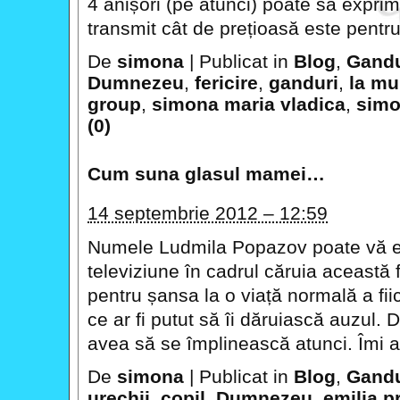
4 anișori (pe atunci) poate să expri
transmit cât de prețioasă este pentru
De
simona
|
Publicat in
Blog
,
Gandu
Dumnezeu
,
fericire
,
ganduri
,
la mul
group
,
simona maria vladica
,
simo
(0)
Cum suna glasul mamei…
14 septembrie 2012 – 12:59
Numele Ludmila Popazov poate vă es
televiziune în cadrul căruia această 
pentru șansa la o viață normală a fii
ce ar fi putut să îi dăruiască auzul.
avea să se împlinească atunci. Îmi a
De
simona
|
Publicat in
Blog
,
Gandu
urechii
,
copil
,
Dumnezeu
,
emilia p