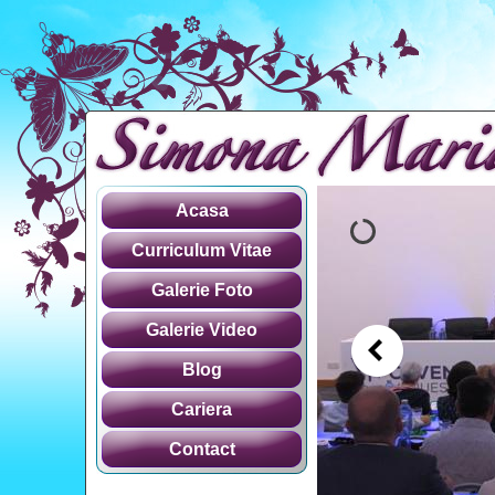
Acasa
Curriculum Vitae
Galerie Foto
Galerie Video
Blog
Cariera
Contact