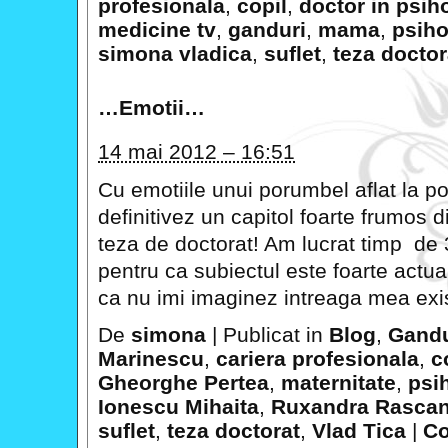
profesionala
,
copil
,
doctor in psih
medicine tv
,
ganduri
,
mama
,
psiho
simona vladica
,
suflet
,
teza doctor
…Emotii…
14 mai 2012 – 16:51
Cu emotiile unui porumbel aflat la po
definitivez un capitol foarte frumos 
teza de doctorat! Am lucrat timp de 
pentru ca subiectul este foarte actua
ca nu imi imaginez intreaga mea exi
De
simona
|
Publicat in
Blog
,
Gandu
Marinescu
,
cariera profesionala
,
c
Gheorghe Pertea
,
maternitate
,
psi
Ionescu Mihaita
,
Ruxandra Rasca
suflet
,
teza doctorat
,
Vlad Tica
|
Co