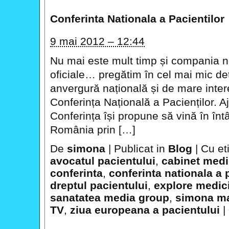
Conferinta Nationala a Pacientilor
9 mai 2012 – 12:44
Nu mai este mult timp și compania n
oficiale… pregătim în cel mai mic d
anvergură națională și de mare inter
Conferința Națională a Pacienților. 
Conferința își propune să vină în înt
România prin […]
De
simona
|
Publicat in
Blog
|
Cu et
avocatul pacientului
,
cabinet medi
conferinta
,
conferinta nationala a 
dreptul pacientului
,
explore medic
sanatatea media group
,
simona ma
TV
,
ziua europeana a pacientului
|