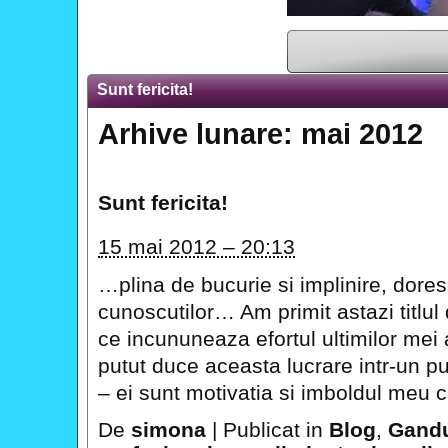
Sunt fericita!
Arhive lunare:
mai 2012
Sunt fericita!
15 mai 2012 – 20:13
…plina de bucurie si implinire, dores
cunoscutilor… Am primit astazi titlu
ce incununeaza efortul ultimilor mei 
putut duce aceasta lucrare intr-un punc
– ei sunt motivatia si imboldul meu 
De
simona
|
Publicat in
Blog
,
Gandu