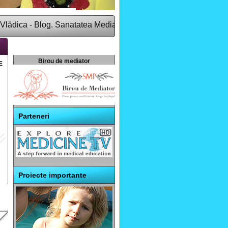
a - Blog. Sanatatea Media Group este o companie de comunicare 
Birou de mediator
E
Parteneri
Proiecte importante