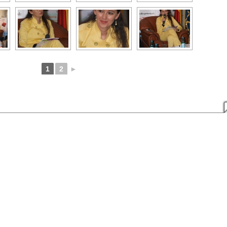
1
2
►