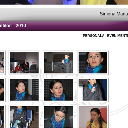
Simona Maria Vlădic
ntilor – 2010
PERSONALA
|
EVENIMENT