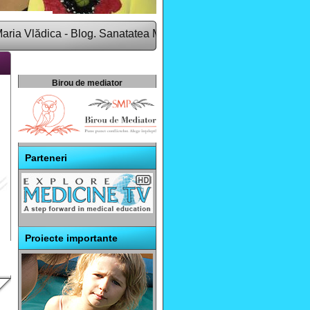
lădica - Blog. Sanatatea Media Group este o companie de comuni
Birou de mediator
Parteneri
Proiecte importante