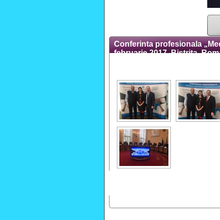
Conferinta profesionala „Me
februarie 2017, Bistrita, Ro