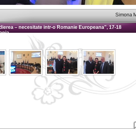
Simona Maria V
dierea – necesitate intr-o Romanie Europeana”, 17-18
mania