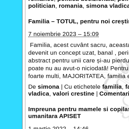
politician
,
romania
,
simona vladic
Familia – TOTUL, pentru noi crești
7 noiembrie 2023 – 15:09
Familia, acest cuvânt sacru, aceasta 
devenit un concept uzat, banal , peri
abstract pentru unii care și-au pierdu
poate nu au avut-o niciodată! Pentru
foarte multi, MAJORITATEA, familia e
De
simona
|
Cu etichetele
familia
,
f
vladica
,
valori crestine
|
Comentarii
Impreuna pentru mamele si copilas
umanitara APISET
1 martie 2022 – 14:46