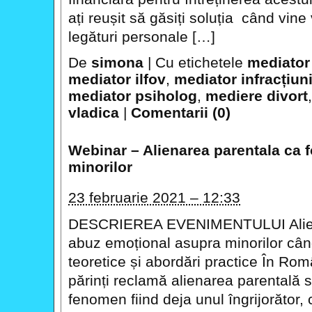
ați reușit să găsiți soluția când vin
legături personale […]
De
simona
|
Cu etichetele
mediator
mediator ilfov
,
mediator infracțiun
mediator psiholog
,
mediere divort
vladica
|
Comentarii (0)
Webinar – Alienarea parentala ca 
minorilor
23 februarie 2021 – 12:33
DESCRIEREA EVENIMENTULUI Aliena
abuz emoțional asupra minorilor când
teoretice și abordări practice În Rom
părinți reclamă alienarea parentală s-
fenomen fiind deja unul îngrijorător,