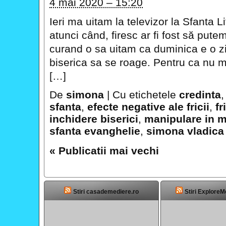
4 mai 2020 – 15:20
Ieri ma uitam la televizor la Sfanta 
atunci când, firesc ar fi fost să pute
curand o sa uitam ca duminica e o zi 
biserica sa se roage. Pentru ca nu 
[…]
De
simona
|
Cu etichetele
credinta
sfanta
,
efecte negative ale fricii
,
fr
inchidere biserici
,
manipulare in 
sfanta evanghelie
,
simona vladica
«
Publicatii mai vechi
Stiri casademediere.ro
Stiri ExploreM