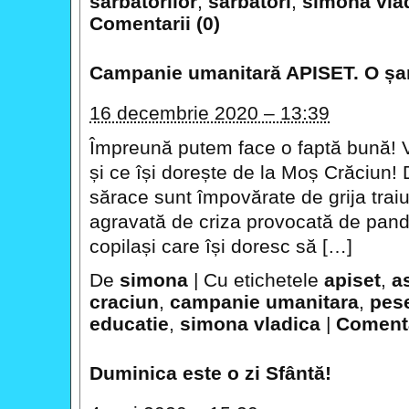
sarbatorilor
,
sarbatori
,
simona vla
Comentarii (0)
Campanie umanitară APISET. O șan
16 decembrie 2020 – 13:39
Împreună putem face o faptă bună! Vă
și ce își dorește de la Moș Crăciun! 
sărace sunt împovărate de grija traiulu
agravată de criza provocată de pan
copilași care își doresc să […]
De
simona
|
Cu etichetele
apiset
,
a
craciun
,
campanie umanitara
,
pese
educatie
,
simona vladica
|
Comenta
Duminica este o zi Sfântă!