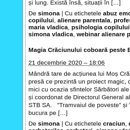
și lung. Există însă, situații în […]
De
simona
|
Cu etichetele
abuz emo
copilului
,
alienare parentala
,
profe
maria vladica
,
psihologia copilului
simona vladica
,
webinar alienare 
Magia Crăciunului coboară peste 
21 decembrie 2020 – 18:06
Mândră tare de acțiunea lui Moș Cră
presă ce prezintă un proiect magic, 
mici cu ocazia sfintelor Sărbători ale
și coordonat de Directorul General al
STB SA. ”Tramvaiul de poveste” și ”T
bucura pe […]
De
simona
|
Cu etichetele
craciun
,