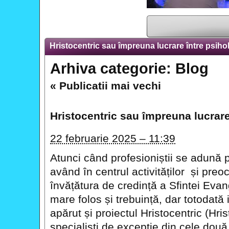
Hristocentric sau împreuna lucrare între psihol
Arhiva categorie:
Blog
«
Publicatii mai vechi
Hristocentric sau împreuna lucrare 
22 februarie 2025 – 11:39
Atunci când profesioniștii se adună
având în centrul activităților și pre
învățătura de credință a Sfintei Evan
mare folos și trebuință, dar totodat
apărut și proiectul Hristocentric (Hri
specialiști de excepție din cele dou