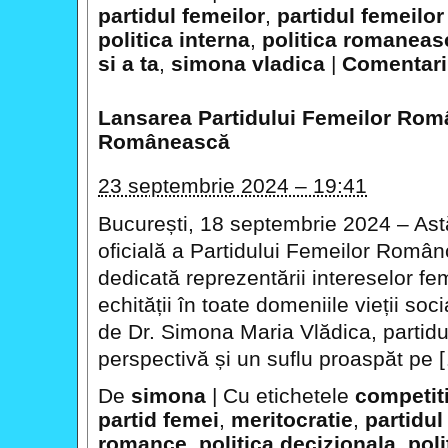
partidul femeilor
,
partidul femeilo
politica interna
,
politica romaneas
si a ta
,
simona vladica
|
Comentarii
Lansarea Partidului Femeilor Româ
Românească
23 septembrie 2024 – 19:41
București, 18 septembrie 2024 – Ast
oficială a Partidului Femeilor Român
dedicată reprezentării intereselor feme
echității în toate domeniile vieții so
de Dr. Simona Maria Vlădica, partid
perspectivă și un suflu proaspăt pe 
De
simona
|
Cu etichetele
competit
partid femei
,
meritocratie
,
partidul
romance
,
politica decizionala
,
poli