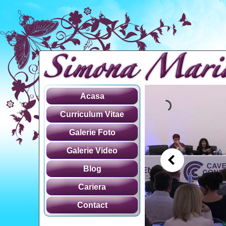
Acasa
Curriculum Vitae
Galerie Foto
Galerie Video
Blog
Cariera
Contact