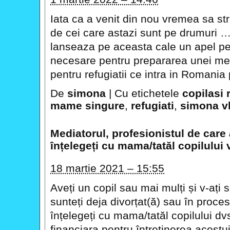
Iata ca a venit din nou vremea sa str
de cei care astazi sunt pe drumuri …
lanseaza pe aceasta cale un apel pe
necesare pentru prepararea unei mese
pentru refugiatii ce intra in Romani
De
simona
|
Cu etichetele
copilasi 
mame singure
,
refugiati
,
simona v
Mediatorul, profesionistul de care
înțelegeți cu mama/tatăl copilului 
18 martie 2021 – 15:55
Aveți un copil sau mai mulți și v-ați s
sunteți deja divorțat(ă) sau în proces
înțelegeți cu mama/tatăl copilului dvs
financiara pentru întreținerea acestu