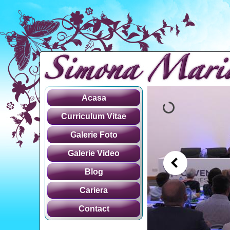
Acasa
Curriculum Vitae
Galerie Foto
Galerie Video
Blog
Cariera
Contact