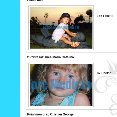
Puiutii mei
166
Photos
\"Printesa\" mea Maria Catalina
87
Photos
Puiul meu drag Cristian George