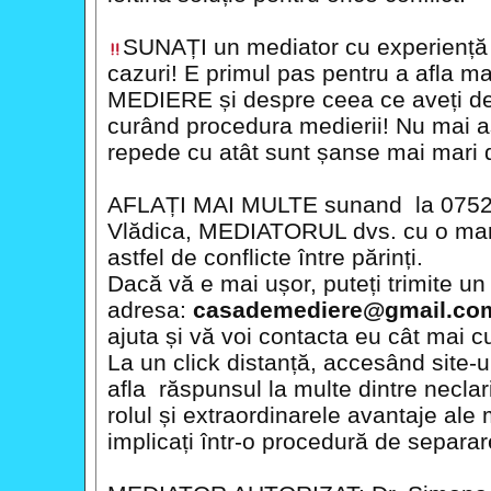
SUNAȚI un mediator cu experiență î
cazuri! E primul pas pentru a afla m
MEDIERE și despre ceea ce aveți de 
curând procedura medierii! Nu mai aș
repede cu atât sunt șanse mai mari d
AFLAȚI MAI MULTE sunand la 0752.
Vlădica, MEDIATORUL dvs. cu o mare
astfel de conflicte între părinți.
Dacă vă e mai ușor, puteți trimite un
adresa:
casademediere@gmail.co
ajuta și vă voi contacta eu cât mai c
La un click distanță, accesând site-
afla răspunsul la multe dintre neclar
rolul și extraordinarele avantaje ale 
implicați într-o procedură de separare/