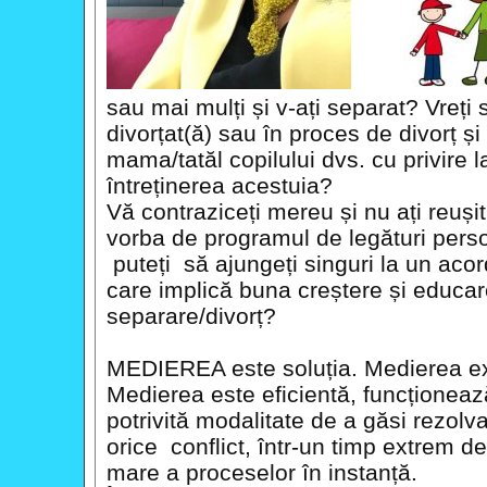
sau mai mulți și v-ați separat? Vreți s
divorțat(ă) sau în proces de divorț și 
mama/tatăl copilului dvs. cu privire l
întreținerea acestuia?
Vă contraziceți mereu și nu ați reuși
vorba de programul de legături pers
puteți să ajungeți singuri la un acord
care implică buna creștere și educar
separare/divorț?
MEDIEREA este soluția. Medierea ex
Medierea este eficientă, funcționeaz
potrivită modalitate de a găsi rezolva
orice conflict, într-un timp extrem d
mare a proceselor în instanță.