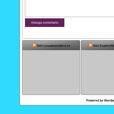
Stiri casademediere.ro
Stiri ExploreM
Powered by Wordp