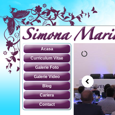
Acasa
Curriculum Vitae
Galerie Foto
Galerie Video
Blog
Cariera
Contact