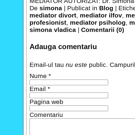
MEDIATOR AUTORIZAT: Dr. Simona-
De
simona
|
Publicat in
Blog
|
Etich
mediator divort
,
mediator ilfov
,
med
profesionist
,
mediator psiholog
,
m
simona vladica
|
Comentarii (0)
Adauga comentariu
Email-ul tau
nu este
public. Campuril
Nume
*
Email
*
Pagina web
Comentariu