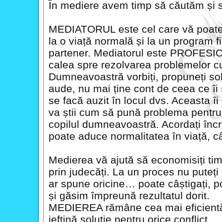
În mediere avem timp să căutăm și să 
MEDIATORUL este cel care vă poate a
la o viață normală și la un program 
partener. Mediatorul este PROFESIO
calea spre rezolvarea problemelor cu
Dumneavoastră vorbiți, propuneți sol
aude, nu mai ține cont de ceea ce îi
se facă auzit în locul dvs. Aceasta îi
va știi cum să pună problema pentru
copilul dumneavoastră. Acordați încr
poate aduce normalitatea în viață, c
Medierea vă ajută să economisiți tim
prin judecăți. La un proces nu puteți 
ar spune oricine… poate câștigați, p
și găsim împreună rezultatul dorit.
MEDIEREA rămâne cea mai eficientă,
ieftină soluție pentru orice conflict.