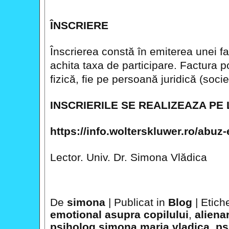
ÎNSCRIERE
Înscrierea constă în emiterea unei fac
achita taxa de participare. Factura p
fizică, fie pe persoană juridică (soci
INSCRIERILE SE REALIZEAZA PE 
https://info.wolterskluwer.ro/abuz
Lector. Univ. Dr. Simona Vlădica
De
simona
|
Publicat in
Blog
|
Etich
emotional asupra copilului
,
aliena
psiholog simona maria vladica
,
ps