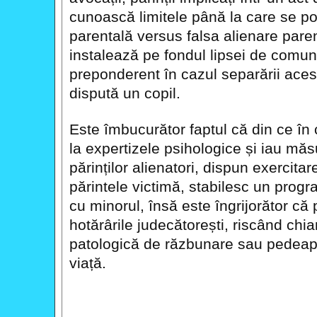
cunoască limitele până la care se po
parentală versus falsa alienare par
instalează pe fondul lipsei de comunic
preponderent în cazul separării acesto
dispută un copil.
Este îmbucurător faptul că din ce în
la expertizele psihologice și iau măsu
părinților alienatori, dispun exercitar
părintele victimă, stabilesc un progr
cu minorul, însă este îngrijorător că 
hotărârile judecătorești, riscând chia
patologică de răzbunare sau pedeaps
viață.