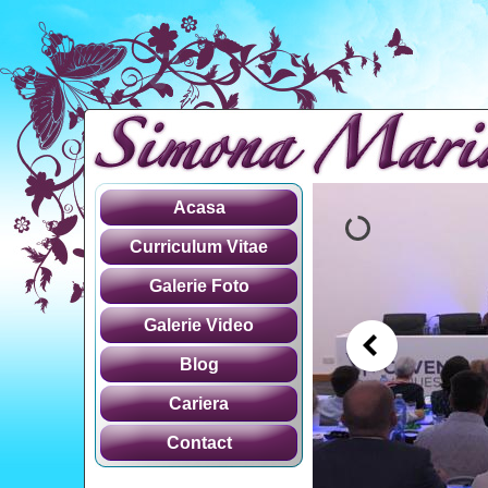
Acasa
Curriculum Vitae
Galerie Foto
Galerie Video
Blog
Cariera
Contact