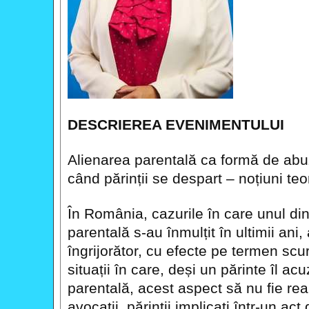
DESCRIEREA EVENIMENTULUI
Alienarea parentală ca formă de abu
când părinții se despart – noțiuni teo
În România, cazurile în care unul din
parentală s-au înmulțit în ultimii ani
îngrijorător, cu efecte pe termen scur
situații în care, deși un părinte îl ac
parentală, acest aspect să nu fie re
avocații, părinții implicați într-un act 